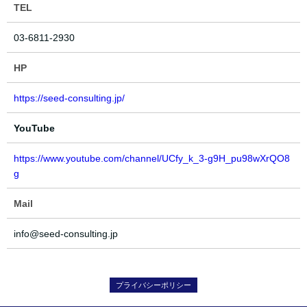
TEL
03-6811-2930
HP
https://seed-consulting.jp/
YouTube
https://www.youtube.com/channel/UCfy_k_3-g9H_pu98wXrQO8
g
Mail
info@seed-consulting.jp
プライバシーポリシー